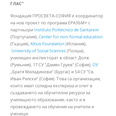
ГЛАС“
Фондация ПРОСВЕТА-СОФИЯ е координатор
на нов проект по програма ЕРАЗЪМ+ с
партньори
Instituto Politecnico de Santarem
(Португалия)
, Center for non-formal education
(Гърция),
Altius Foundation
(Испания),
University of Social Sciences
(Полша),
училищен инспекторат в област Долж
(Румъния), 17 СУ “Дамян Груев“ (София),
ОУ
„Братя Миладинови“ (Бургас) и 54 СУ “Св.
Иван Рилски“ (София). Това са организации,
които имат солидна експериза и опит в
създаването на обучителни ресурси за
училищното образование, както и в
провеждането на обучения на учители и
ученици.