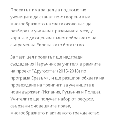
Проектът има за цел да подпомогне
учениците да станат по-отворени към
многообразието на света около нас, да
разбират и уважават различията между
хората и да оценяват многообразието на
съвременна Европа като богатство.
За тази цел проектът ще надгради
създадения Наръчник за учителя в рамките
на проект “Другостта“ (2015-2018) по
програма Еразъм+, и ще разшири обхвата на
провеждане на тренинги за учениците в
нови държави (Испания, Румъния и Полша).
Учителите ще получат набор от ресурси,
свързани с човешките права,
многообразието и активното гражданство.